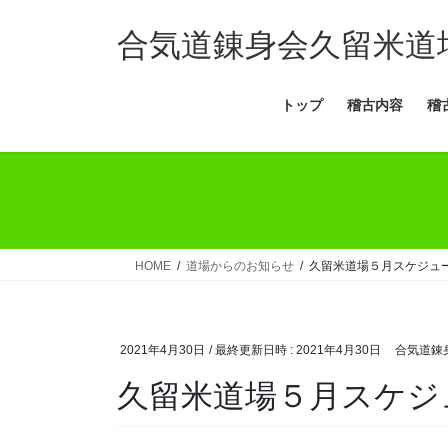
コ
ナ
ン
ビ
合気道錬身会久留米道
テ
ゲ
ン
ー
トップ
稽古内容
稽
ツ
シ
へ
ョ
ス
ン
キ
に
ッ
移
プ
動
HOME
道場からのお知らせ
久留米道場５月スケジュ
2021年4月30日
/ 最終更新日時 :
2021年4月30日
合気道錬
久留米道場５月スケジ