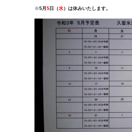
※
5月
5
日（
水
）は
休みいたします。