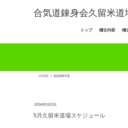
コ
ナ
ン
ビ
合気道錬身会久留米道
テ
ゲ
ン
ー
トップ
稽古内容
稽
ツ
シ
へ
ョ
ス
ン
キ
に
ッ
移
プ
動
HOME
2026年5月
2026年5月2日
5月久留米道場スケジュール