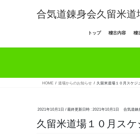
コ
ナ
ン
ビ
合気道錬身会久留米道
テ
ゲ
ン
ー
トップ
稽古内容
稽
ツ
シ
へ
ョ
ス
ン
キ
に
ッ
移
プ
動
HOME
道場からのお知らせ
久留米道場１０月スケジ
2021年10月1日
/ 最終更新日時 :
2021年10月1日
合気道錬
久留米道場１０月スケ